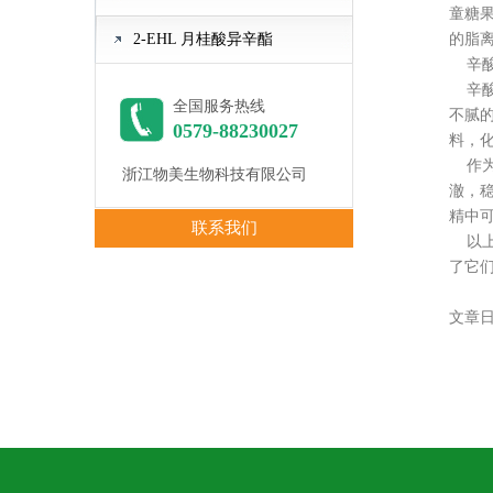
童糖
2-EHL 月桂酸异辛酯
的脂
辛酸
辛酸
全国服务热线
不腻
0579-88230027
料，
作为
浙江物美生物科技有限公司
澈，
精中
联系我们
以上
了它
文章日期