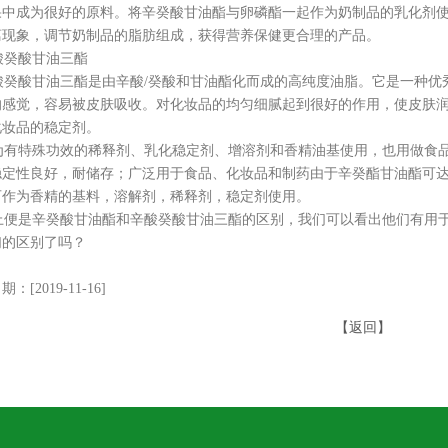
果中成为很好的原料。将辛癸酸甘油酯与卵磷酯一起作为奶制品的乳化剂
离现象，调节奶制品的脂肪组成，获得营养保健更合理的产品。
癸酸甘油三酯
癸酸甘油三酯是由辛酸/癸酸和甘油酯化而成的高纯度油脂。它是一种优
的感觉，容易被皮肤吸收。对化妆品的均匀细腻起到很好的作用，使皮肤润
化妆品的稳定剂。
有特殊功效的稀释剂、乳化稳定剂、增溶剂和香精油基使用，也用做食品
稳定性良好，耐储存；广泛用于食品、化妆品和制药由于辛癸酯甘油酯可
可作为香精的基料，溶解剂，稀释剂，稳定剂使用。
便是辛癸酸甘油酯和辛酸癸酸甘油三酯的区别，我们可以看出他们有用于
们的区别了吗？
：[2019-11-16]
【返回】