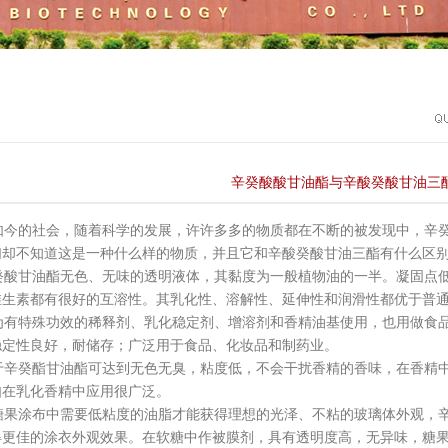
辛癸酸酸甘油酯与辛酸癸酸甘油三
今的社会，随着科学的发展，许许多多的物质都在不断的被发现中，辛癸
们却不知道这是一种什么样的物质，并且它和辛酸癸酸甘油三酯有什么区
酸甘油酯无色、无味的透明液体，其黏度为一般植物油的一半。凝固点低
维生素都有很好的互溶性。其乳化性、溶解性、延伸性和润滑性都优于普
有特殊功效的稀释剂、乳化稳定剂、增溶剂和香精油基使用，也用做食品
稳定性良好，耐储存；广泛用于食品、化妆品和制药业。
辛癸酯甘油酯可达到无色无臭，粘度低，不会干扰香精的香味，在香精中
如在乳化香精中应用很广泛。
果涂布中需要低粘度的油脂才能获得理想的光泽、不粘的玻璃体外观，辛
得更佳的涂衣外观效果。在软糖中作被膜剂，具有透明度高，无异味，糖