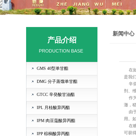
新闻中心
产品介绍
PRODUCTION BASE
GMS 40型单甘酯
在如
是我
DMG 分子蒸馏单甘酯
辛癸
剂、
GTCC 辛癸酸甘油酯
作为
澈，
IPL 月桂酸异丙酯
由于
用。
IPM 肉豆蔻酸异丙酯
在糖
可获
IPP 棕榈酸异丙酯