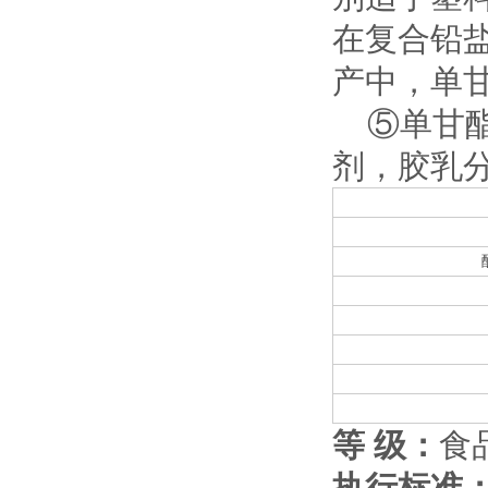
在复合铅
产中，单
⑤单甘酯
剂，胶乳
等 级：
食
执行标准